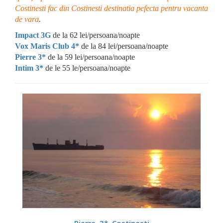
Costinesti fac din Costinesti destinatia pefecta pentru vacanta
de vara
.
Impact 3G
de la 62 lei/persoana/noapte
Vox Maris Club 4*
de la 84 lei/persoana/noapte
Pierre 3*
de la 59 lei/persoana/noapte
Intim 3*
de le 55 le/persoana/noapte
DETALII