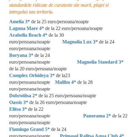
standardele ridicate de curatenie ale marii, plajei si
intregului sau teritoriu.
Amelia 3*
de la 25 euro/persoana/noapte
Laguna Mare 4*
de la 22 euro/persoana/noapte
Arabella Beach 4*
de la 30
euro/persoana/noapte
Magnolia Lux 3*
de la 24
euro/persoana/noapte
Boryana 3*
de la 24
euro/persoana/noapte
Magnolia Standard 3*
de la 20 euro/persoana/noapte
Complex Orhideya 3*
de la23
euro/persoana/noapte
Malibu 4*
de la 28
euro/persoana/noapte
Dobrotitsa 2*
de la 25 euro/persoana/noapte
Oassis 3*
de la 26 euro/persoana/noapte
Elitsa 3*
de la 22
euro/persoana/noapte
Panorama 2*
de la 22
euro/persoana/noapte
Flamingo Grand 5*
de la 24
euro/persoana/noapte
Primasol Ralitsa Aqua Club 4*