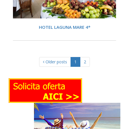
DETALII
HOTEL LAGUNA MARE 4*
Posts navigation
Older posts
1
2