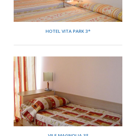
DETALII
HOTEL VITA PARK 3*
DETALII
VILE MAGNOLIA 3*