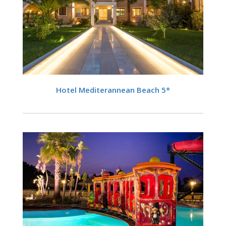
DETALII
Hotel Mediterannean Beach 5*